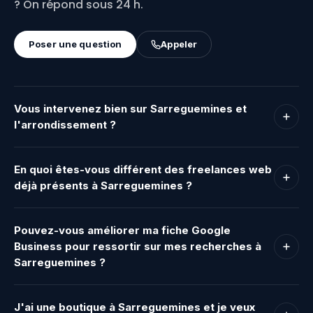
? On répond sous 24 h.
Poser une question
Appeler
Vous intervenez bien sur Sarreguemines et
l'arrondissement ?
Oui. Digital Dreamsbox intervient sur Sarreguemines,
Sarralbe, Bitche, Rohrbach-lès-Bitche, Volmunster et
En quoi êtes-vous différent des freelances web
toute la Moselle Est. On se déplace sur site pour le
déjà présents à Sarreguemines ?
cadrage si nécessaire, ou on travaille entièrement en
distanciel selon votre organisation.
Un freelance solo gère la production mais rarement
la stratégie, le copywriting, le SEO et le suivi post-
Pouvez-vous améliorer ma fiche Google
livraison en même temps. Digital Dreamsbox est un
Business pour ressortir sur mes recherches à
studio complet : positionnement, identité visuelle,
Sarreguemines ?
site, référencement local et accompagnement sont
gérés par un interlocuteur unique, avec une méthode
Oui, c'est l'une de nos prestations principales.
structurée et des livrables documentés.
L'optimisation de la fiche Google Business
J'ai une boutique à Sarreguemines et je veux