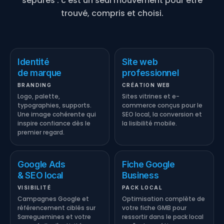
séparés : c'est un seul mouvement pour être
trouvé, compris et choisi.
Identité
Site web
de marque
professionnel
BRANDING
CRÉATION WEB
Logo, palette,
Sites vitrines et e-
typographies, supports.
commerce conçus pour le
Une image cohérente qui
SEO local, la conversion et
inspire confiance dès le
la lisibilité mobile.
premier regard.
Google Ads
Fiche Google
& SEO local
Business
VISIBILITÉ
PACK LOCAL
Campagnes Google et
Optimisation complète de
référencement ciblés sur
votre fiche GMB pour
Sarreguemines et votre
ressortir dans le pack local