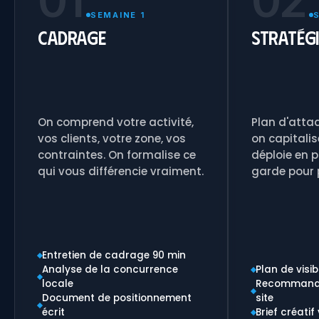
01
02
SEMAINE 1
Cadrage
Stratégi
On comprend votre activité,
Plan d'attaq
vos clients, votre zone, vos
on capitalis
contraintes. On formalise ce
déploie en p
qui vous différencie vraiment.
garde pour 
Entretien de cadrage 90 min
Analyse de la concurrence
Plan de visib
locale
Recommanda
Document de positionnement
site
écrit
Brief créati