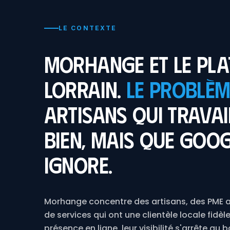
LE CONTEXTE
Morhange et le pla
lorrain.
Le problème
artisans qui travai
bien, mais que Goo
ignore.
Morhange concentre des artisans, des PME a
de services qui ont une clientèle locale fidèl
présence en ligne, leur visibilité s'arrête au