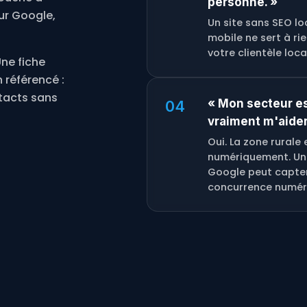
personne. »
sur Google,
Un site sans SEO lo
mobile ne sert à ri
votre clientèle loca
ne fiche
 référencé :
tacts sans
« Mon secteur es
04
vraiment m'aider
Oui. La zone rurale
numériquement. Un 
Google peut capte
concurrence numéri