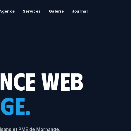
Agence
Services
Galerie
Journal
ENCE WEB
GE.
tisans et PME de Morhange,