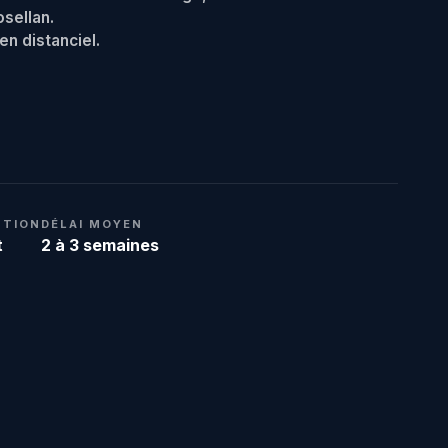
osellan.
en distanciel.
NTION
DÉLAI MOYEN
t
2 à 3 semaines