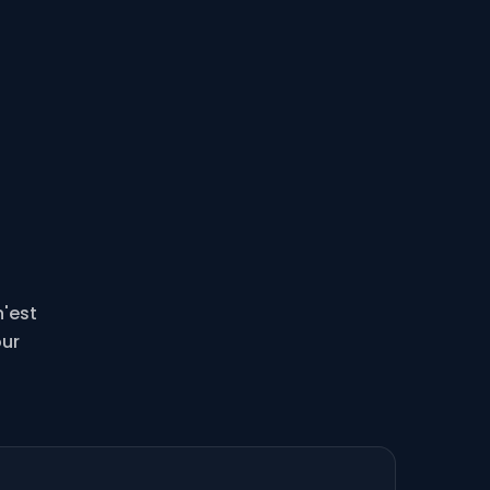
'est
our